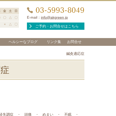
03-5993-8049
木
金
土
日
E-mail：
info@akgreen.jp
〇
〇
△
〇
×
△
〇
ご予約・お問合せはこちら
ヘルシーなブログ
リンク集
お問合せ
鍼灸適応症
応症
神経失調症 ・ 頭痛 ・ めまい ・ 不眠 ・