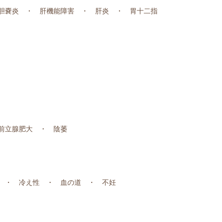
胆嚢炎 ・ 肝機能障害 ・ 肝炎 ・ 胃十二指
前立腺肥大 ・ 陰萎
 ・ 冷え性 ・ 血の道 ・ 不妊